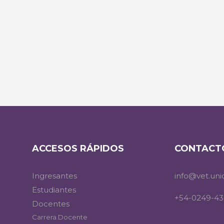
ACCESOS RÁPIDOS
CONTACT
Ingresantes
info@vet.uni
Estudiantes
+54-0249-43
Docentes
Carrera Docente