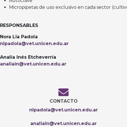
Autoclave
Micropipetas de uso exclusivo en cada sector (cultiv
RESPONSABLES
Nora Lia Padola
nlpadola@vet.unicen.edu.ar
Analía Inés Etcheverría
analiain@vet.unicen.edu.ar
CONTACTO
nlpadola@vet.unicen.edu.ar
analiain@vet.unicen.edu.ar