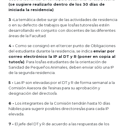
(se sugiere realizarlo dentro de los 30 días de
iniciada la residencia)
.
3 •
La temática debe surgir de las actividades de residencia
o en su defecto de trabajos que los/las tutores/as estén
desarrollando en conjunto con docentes de las diferentes
áreas de la Facultad.
4 •
Como se consignó en el tercer punto de Obligaciones
del estudiante durante la residencia, se indica
enviar por
correo electrónico la IP al DT y R (poner en copia al
tutor/a)
. Para los/las estudiantes de la orientación de
Sanidad de Pequeños Animales, deben enviar sólo una IP
de la segunda residencia.
5 •
Las IP son elevadas por el DT y R de forma semanal a la
Comisión Asesora de Tesinas para su aprobación y
designación del director/a.
6 •
Los integrantes de la Comisión tendrán hasta 10 días
hábiles para sugerir posibles directores/as para cada IP
elevada.
7 •
El jefe del DT y R de acuerdo a las respuestas de los