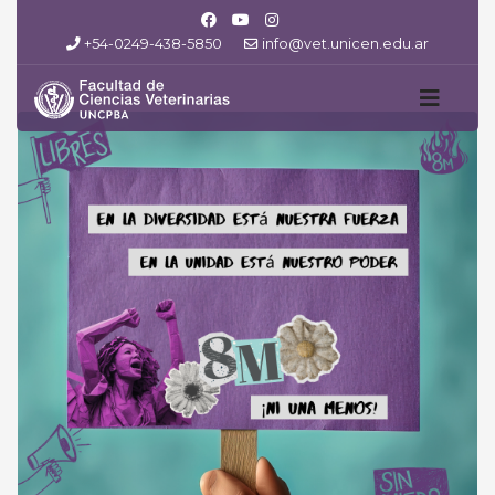
+54-0249-438-5850
info@vet.unicen.edu.ar