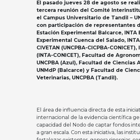
El pasado jueves 28 de agosto se reali
tercera reunión del Comité Interinstit
el Campus Universitario de Tandil – 
con participación de representantes 
Estación Experimental Balcarce, INTA 
Experimental Cuenca del Salado, INT
CIVETAN (UNCPBA-CICPBA-CONICET), 
(INTA-CONICET), Facultad de Agronom
UNCPBA (Azul), Facultad de Ciencias A
UNMdP (Balcarce) y Facultad de Cienc
Veterinarias, UNCPBA (Tandil).
El área de influencia directa de esta inic
internacional de la evidencia científica g
capacidad del Nodo de captar fondos inter
a gran escala. Con esta iniciativa, las in
fortalezas existentes, genera sinergias, co