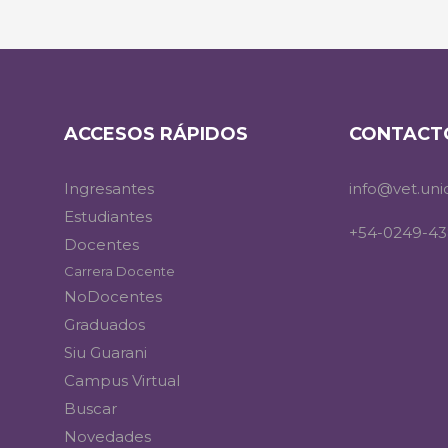
ACCESOS RÁPIDOS
CONTACT
Ingresantes
info@vet.uni
Estudiantes
+54-0249-43
Docentes
Carrera Docente
NoDocentes
Graduados
Siu Guarani
Campus Virtual
Buscar
Novedades