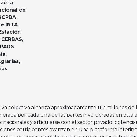
zó la
ucional en
UNCPBA,
de INTA
Estación
A CERBAS,
IPADS
ía,
grarias,
ias
iativa colectiva alcanza aproximadamente 11,2 millones de
enerada por cada una de las partes involucradas en esta a
nacionales y articularse con el sector privado, potencia
stituciones participantes avanzan en una plataforma interi
nsolida evidencia científica y ofrece respuestas estratégi