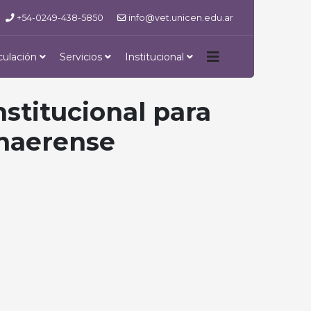
+54-0249-438-5850
info@vet.unicen.edu.ar
culación
Servicios
Institucional
stitucional para
onaerense