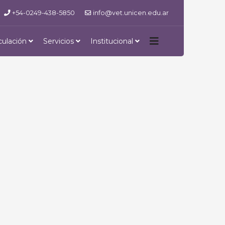
+54-0249-438-5850
info@vet.unicen.edu.ar
culación
Servicios
Institucional