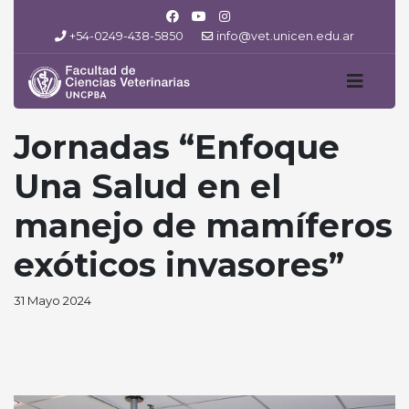
+54-0249-438-5850
info@vet.unicen.edu.ar
Jornadas “Enfoque
Una Salud en el
manejo de mamíferos
exóticos invasores”
31 Mayo 2024