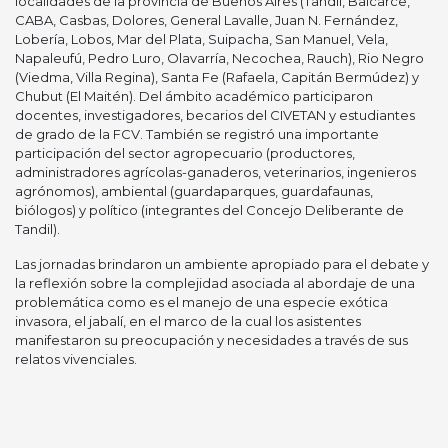
localidades de la provincia de Buenos Aires (Tandil, Balcarce,
CABA, Casbas, Dolores, General Lavalle, Juan N. Fernández,
Lobería, Lobos, Mar del Plata, Suipacha, San Manuel, Vela,
Napaleufú, Pedro Luro, Olavarría, Necochea, Rauch), Rio Negro
(Viedma, Villa Regina), Santa Fe (Rafaela, Capitán Bermúdez) y
Chubut (El Maitén). Del ámbito académico participaron
docentes, investigadores, becarios del CIVETAN y estudiantes
de grado de la FCV. También se registró una importante
participación del sector agropecuario (productores,
administradores agrícolas-ganaderos, veterinarios, ingenieros
agrónomos), ambiental (guardaparques, guardafaunas,
biólogos) y político (integrantes del Concejo Deliberante de
Tandil).
Las jornadas brindaron un ambiente apropiado para el debate y
la reflexión sobre la complejidad asociada al abordaje de una
problemática como es el manejo de una especie exótica
invasora, el jabalí, en el marco de la cual los asistentes
manifestaron su preocupación y necesidades a través de sus
relatos vivenciales.