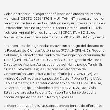
Cabe destacar que las jornadas fueron declaradas de interés
Municipal (DECTO-2024-1376-E-MUNITAN-INT) y contaron con el
patrocinio de las siguientes instituciones y empresas nacionales:
Federación Porcina Argentina, Cluster Porcino Tandil, PRE MiN
Nutrición Animal, Hierros Sanchez, MICROVET, MSD Salud
Animal, y de la empresa internacional PIG BRIG® TRAP Systems.
Las aperturas de las jornadas estuvieron a cargo del decano de
la Facultad de Ciencias Veterinarias (FCV-UNCPBA), Dr. Rodolfo
Catalano, el Director del Centro de Investigación Veterinaria de
Tandil (CIVETAN/CONICET-UNCPBA-CIC), Dr. Ignacio Alvarez; el
Director de Asuntos Agropecuarios del Municipio de Tandil, Sr.
Cristian Trevolazavala; la Directora del Programa de
Conservación Comunitaria del Territorio (FCV-UNCPBA), Vet.
Andrea Caselli; representantes del Cluster Porcino Tandil, Vet.
Fabián Amanto; el Secretario Académico de la FCV-UNCPBA,
Dr. Antonio Felipe; la vicedirectora del CIVETAN, Dra. Silvia
Estein, y el presidente de la Comisión Tandilense de Lucha
contra Plagas Agrícolas, Sr. Remigio Iglesias.
El evento convocó a 101 asistentes provenientes de diferentes