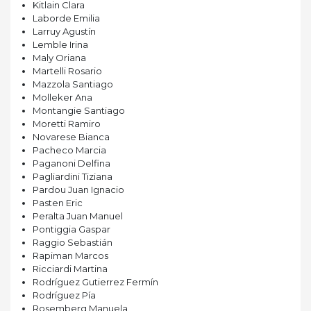
Kitlain Clara
Laborde Emilia
Larruy Agustín
Lemble Irina
Maly Oriana
Martelli Rosario
Mazzola Santiago
Molleker Ana
Montangie Santiago
Moretti Ramiro
Novarese Bianca
Pacheco Marcia
Paganoni Delfina
Pagliardini Tiziana
Pardou Juan Ignacio
Pasten Eric
Peralta Juan Manuel
Pontiggia Gaspar
Raggio Sebastián
Rapiman Marcos
Ricciardi Martina
Rodríguez Gutierrez Fermín
Rodríguez Pía
Rosemberg Manuela