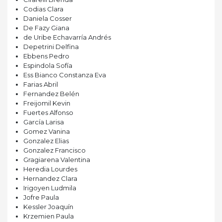
Codias Clara
Daniela Cosser
De Fazy Giana
de Uribe Echavarría Andrés
Depetrini Delfina
Ebbens Pedro
Espindola Sofía
Ess Bianco Constanza Eva
Farias Abril
Fernandez Belén
Freijomil Kevin
Fuertes Alfonso
García Larisa
Gomez Vanina
Gonzalez Elias
Gonzalez Francisco
Gragiarena Valentina
Heredia Lourdes
Hernandez Clara
Irigoyen Ludmila
Jofre Paula
Kessler Joaquín
Krzemien Paula