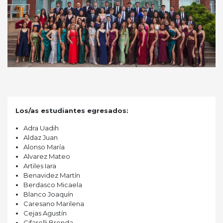
Los/as estudiantes egresados:
Adra Uadih
Aldaz Juan
Alonso María
Alvarez Mateo
Artiles Iara
Benavidez Martín
Berdasco Micaela
Blanco Joaquín
Caresano Marilena
Cejas Agustín
Cifarelli Brenda