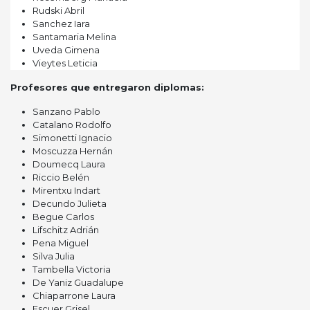
Rudski Abril
Sanchez Iara
Santamaria Melina
Uveda Gimena
Vieytes Leticia
Profesores que entregaron diplomas:
Sanzano Pablo
Catalano Rodolfo
Simonetti Ignacio
Moscuzza Hernán
Doumecq Laura
Riccio Belén
Mirentxu Indart
Decundo Julieta
Begue Carlos
Lifschitz Adrián
Pena Miguel
Silva Julia
Tambella Victoria
De Yaniz Guadalupe
Chiaparrone Laura
Escuer Grisel