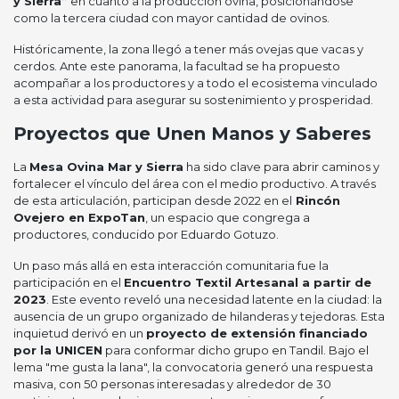
y Sierra”
en cuanto a la producción ovina, posicionándose
como la tercera ciudad con mayor cantidad de ovinos.
Históricamente, la zona llegó a tener más ovejas que vacas y
cerdos. Ante este panorama, la facultad se ha propuesto
acompañar a los productores y a todo el ecosistema vinculado
a esta actividad para asegurar su sostenimiento y prosperidad.
Proyectos que Unen Manos y Saberes
La
Mesa Ovina Mar y Sierra
ha sido clave para abrir caminos y
fortalecer el vínculo del área con el medio productivo. A través
de esta articulación, participan desde 2022 en el
Rincón
Ovejero en ExpoTan
, un espacio que congrega a
productores, conducido por Eduardo Gotuzo.
Un paso más allá en esta interacción comunitaria fue la
participación en el
Encuentro Textil Artesanal a partir de
2023
. Este evento reveló una necesidad latente en la ciudad: la
ausencia de un grupo organizado de hilanderas y tejedoras. Esta
inquietud derivó en un
proyecto de extensión financiado
por la UNICEN
para conformar dicho grupo en Tandil. Bajo el
lema "me gusta la lana", la convocatoria generó una respuesta
masiva, con 50 personas interesadas y alrededor de 30