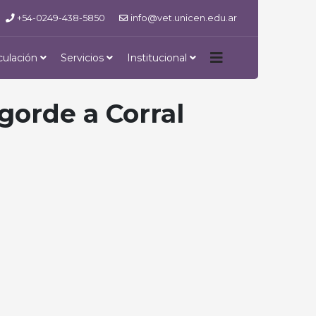
+54-0249-438-5850
info@vet.unicen.edu.ar
culación
Servicios
Institucional
gorde a Corral