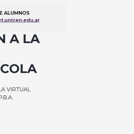
DE ALUMNOS
t.unicen.edu.ar
 A LA
ÍCOLA
LA VIRTUAL
.B.A.