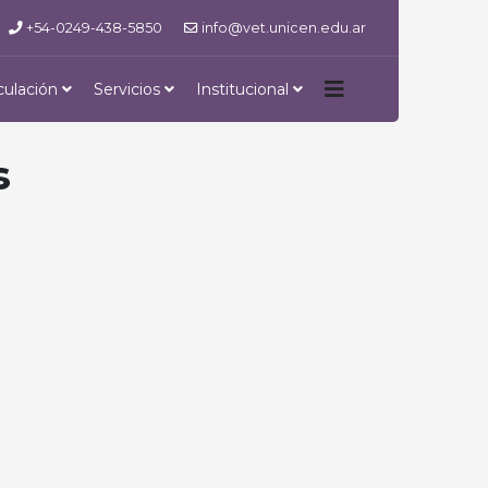
+54-0249-438-5850
info@vet.unicen.edu.ar
culación
Servicios
Institucional
s