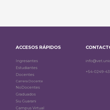
ACCESOS RÁPIDOS
CONTACT
Ingresantes
info@vet.uni
Estudiantes
+54-0249-43
Docentes
Carrera Docente
NoDocentes
Graduados
Siu Guarani
Campus Virtual