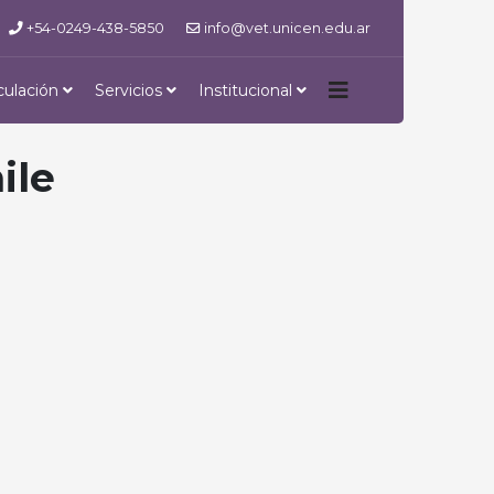
+54-0249-438-5850
info@vet.unicen.edu.ar
culación
Servicios
Institucional
ile