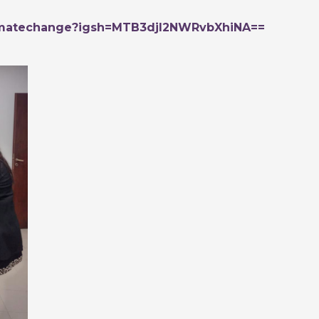
limatechange?igsh=MTB3djl2NWRvbXhiNA==