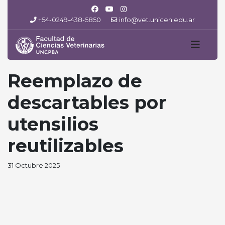
+54-0249-438-5850
info@vet.unicen.edu.ar
Reemplazo de
descartables por
utensilios
reutilizables
31 Octubre 2025