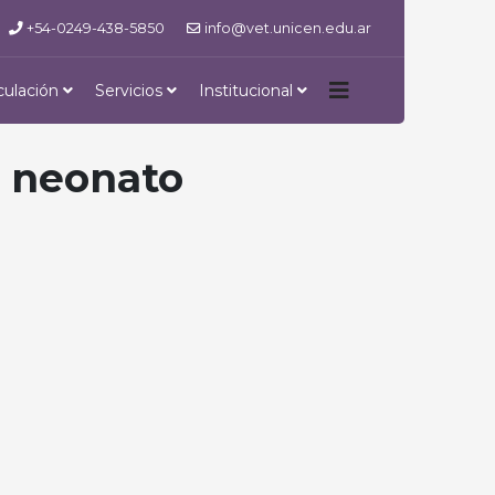
+54-0249-438-5850
info@vet.unicen.edu.ar
culación
Servicios
Institucional
l neonato