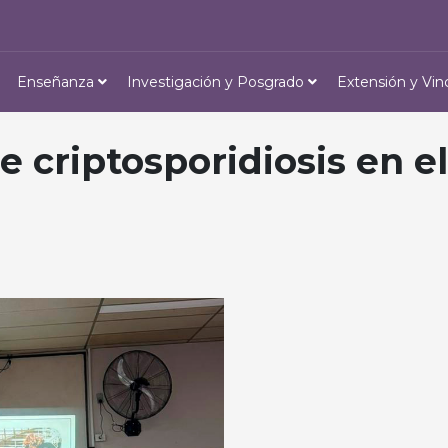
Enseñanza
Investigación y Posgrado
Extensión y Vin
e criptosporidiosis en e